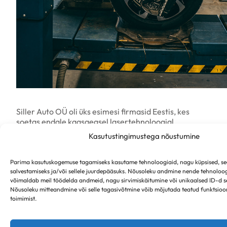
Siller Auto OÜ oli üks esimesi firmasid Eestis, kes
soetas endale kaasaegsel lasertehnoloogial
põhinevad sildade reguleerimisseadme.
Kasutustingimustega nõustumine
Kaasaegne sillareguleerimispink ja pikaajalised
töökogemused moodustavad ühtse terviku, mis tagab
täiusliku töötulemuse ja kliendi rahulolu.
Parima kasutuskogemuse tagamiseks kasutame tehnoloogiaid, nagu küpsised, s
salvestamiseks ja/või sellele juurdepääsuks. Nõusoleku andmine nende tehnoloo
võimaldab meil töödelda andmeid, nagu sirvimiskäitumine või unikaalsed ID-d sel
Nõusoleku mitteandmine või selle tagasivõtmine võib mõjutada teatud funktsio
Kuna Siller Auto on arenenud esialgsest kereremondi
toimimist.
ja avariiliste autode remondifirmast, siis remondime
ja reguleerime ka nn probleemseid sildasid (kõverad,
roostes, avarii läbi kannatada saanud jne), mis ei ole