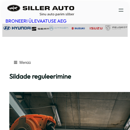
Liigu
sisu
juurde
BRONEERI ÜLEVAATUSE AEG
Menüü
Sildade reguleerimine