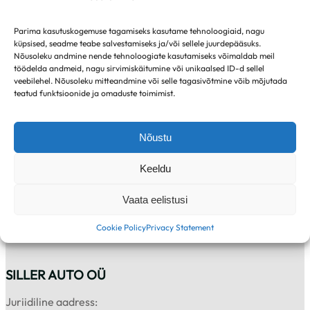
Hind alates 24 900 €
Hind alates 25 920 €
Parima kasutuskogemuse tagamiseks kasutame tehnoloogiaid, nagu
küpsised, seadme teabe salvestamiseks ja/või sellele juurdepääsuks.
Nõusoleku andmine nende tehnoloogiate kasutamiseks võimaldab meil
töödelda andmeid, nagu sirvimiskäitumine või unikaalsed ID-d sellel
veebilehel. Nõusoleku mitteandmine või selle tagasivõtmine võib mõjutada
teatud funktsioonide ja omaduste toimimist.
SEAT Arona
Hind alates 22 440 €
Nõustu
Keeldu
Vaata eelistusi
Cookie Policy
Privacy Statement
SILLER AUTO OÜ
Juriidiline aadress: