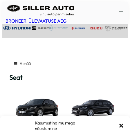
Liigu
sisu
juurde
BRONEERI ÜLEVAATUSE AEG
Menüü
Seat
Kasutustingimustega
SEAT Leon
SEAT Leon Sportstourer
nõustumine