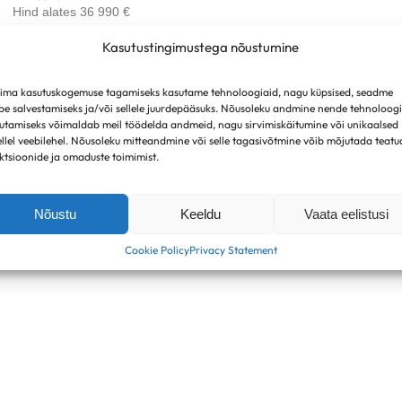
Hind alates 36 990 €
Kasutustingimustega nõustumine
ima kasutuskogemuse tagamiseks kasutame tehnoloogiaid, nagu küpsised, seadme
be salvestamiseks ja/või sellele juurdepääsuks. Nõusoleku andmine nende tehnoloog
utamiseks võimaldab meil töödelda andmeid, nagu sirvimiskäitumine või unikaalsed
ellel veebilehel. Nõusoleku mitteandmine või selle tagasivõtmine võib mõjutada teatu
ktsioonide ja omaduste toimimist.
Nõustu
Keeldu
Vaata eelistusi
Cookie Policy
Privacy Statement