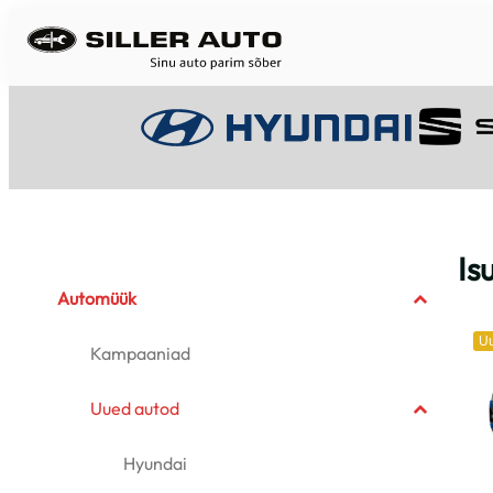
Liigu
sisu
juurde
Is
Automüük
U
Kampaaniad
Uued autod
Hyundai