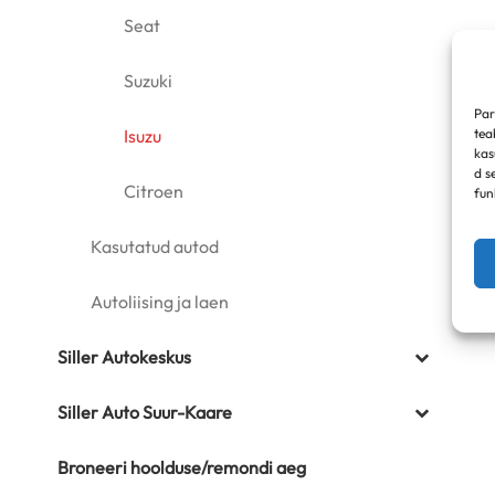
Seat
Suzuki
Par
tea
Isuzu
kas
d s
Citroen
fun
Kasutatud autod
Autoliising ja laen
Siller Autokeskus
Siller Auto Suur-Kaare
Broneeri hoolduse/remondi aeg