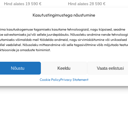
Hind alates 19 590 €
Hind alates 28 590 €
Kasutustingimustega nõustumine
ima kasutuskogemuse tagamiseks kasutame tehnoloogiaid, nagu küpsised, seadme
be salvestamiseks ja/või sellele juurdepääsuks. Nõusoleku andmine nende tehnoloog
utamiseks võimaldab meil töödelda andmeid, nagu sirvimiskäitumine või unikaalsed
ellel veebilehel. Nõusoleku mitteandmine või selle tagasivõtmine võib mõjutada teatu
ktsioonide ja omaduste toimimist.
Nõustu
Keeldu
Vaata eelistusi
Cookie Policy
Privacy Statement