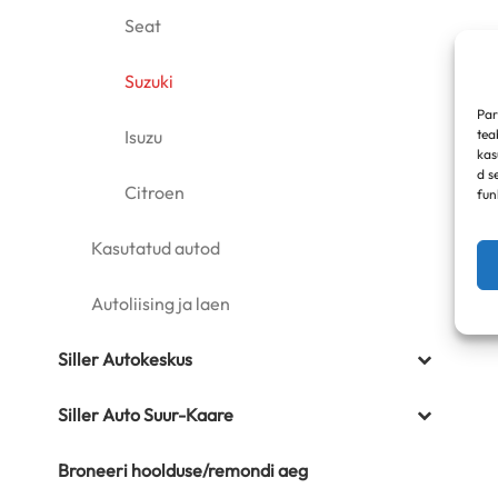
Seat
Suzuki
Par
tea
Isuzu
kas
d s
Citroen
fun
Kasutatud autod
Autoliising ja laen
Siller Autokeskus
Siller Auto Suur-Kaare
Broneeri hoolduse/remondi aeg