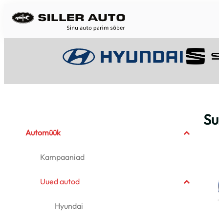
Liigu
sisu
juurde
Su
Automüük
Kampaaniad
Uued autod
Hyundai