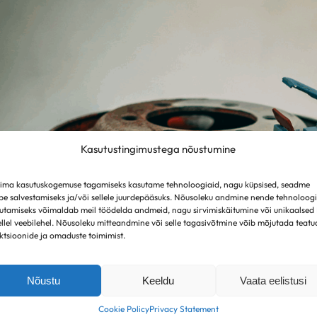
Kasutustingimustega nõustumine
ima kasutuskogemuse tagamiseks kasutame tehnoloogiaid, nagu küpsised, seadme
be salvestamiseks ja/või sellele juurdepääsuks. Nõusoleku andmine nende tehnoloog
utamiseks võimaldab meil töödelda andmeid, nagu sirvimiskäitumine või unikaalsed
ellel veebilehel. Nõusoleku mitteandmine või selle tagasivõtmine võib mõjutada teatu
ktsioonide ja omaduste toimimist.
Nõustu
Keeldu
Vaata eelistusi
Cookie Policy
Privacy Statement