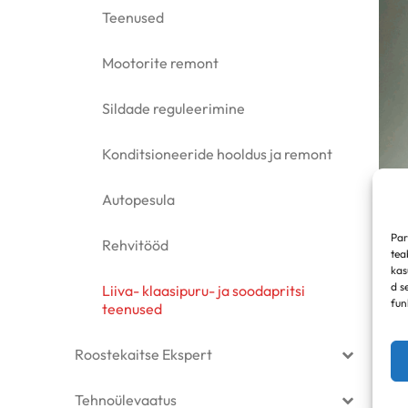
Teenused
Mootorite remont
Sildade reguleerimine
Konditsioneeride hooldus ja remont
Autopesula
Par
Rehvitööd
tea
kas
d s
Liiva- klaasipuru- ja soodapritsi
fun
teenused
Roostekaitse Ekspert
Tehnoülevaatus