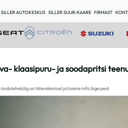
SILLER AUTOKESKUS
SILLER SUUR-KAARE
FIRMAST
KONT
iva- klaasipuru- ja soodapritsi teen
 kodulehekülg on täiendamisel ja lisame info õige pea!