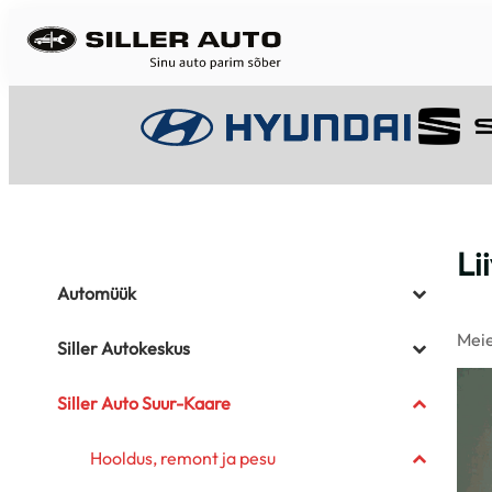
Liigu
sisu
juurde
Li
Automüük
Meie
Siller Autokeskus
Siller Auto Suur-Kaare
Hooldus, remont ja pesu