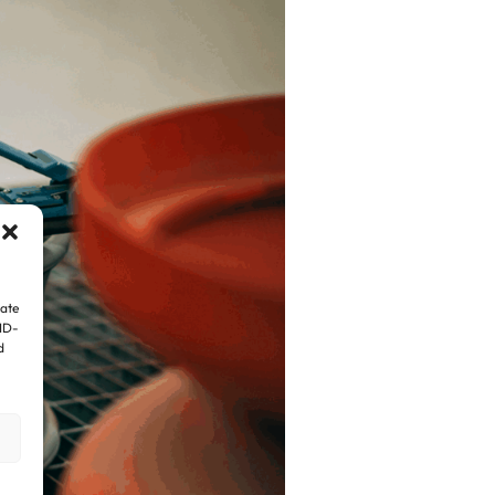
iate
 ID-
d