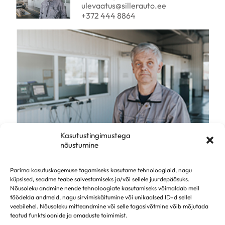
ulevaatus@sillerauto.ee
+372 444 8864
Kasutustingimustega
nõustumine
ENN KAUBER
Parima kasutuskogemuse tagamiseks kasutame tehnoloogiaid, nagu
Ülevaataja
küpsised, seadme teabe salvestamiseks ja/või sellele juurdepääsuks.
Nõusoleku andmine nende tehnoloogiate kasutamiseks võimaldab meil
ulevaatus@sillerauto.ee
töödelda andmeid, nagu sirvimiskäitumine või unikaalsed ID-d sellel
+372 444 8864
veebilehel. Nõusoleku mitteandmine või selle tagasivõtmine võib mõjutada
teatud funktsioonide ja omaduste toimimist.