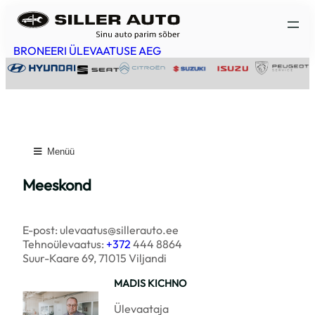
Liigu
sisu
juurde
BRONEERI ÜLEVAATUSE AEG
Menüü
Meeskond
E-post: ulevaatus@sillerauto.ee
Tehnoülevaatus:
+372
444 8864
Suur-Kaare 69, 71015 Viljandi
MADIS KICHNO
Ülevaataja